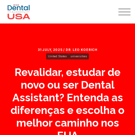
Immigration
Sign in
Sign up
31 JULY, 2025 / DR. LEO KOERICH
United States
universities
Revalidar, estudar de
novo ou ser Dental
Assistant? Entenda as
diferenças e escolha o
melhor caminho nos