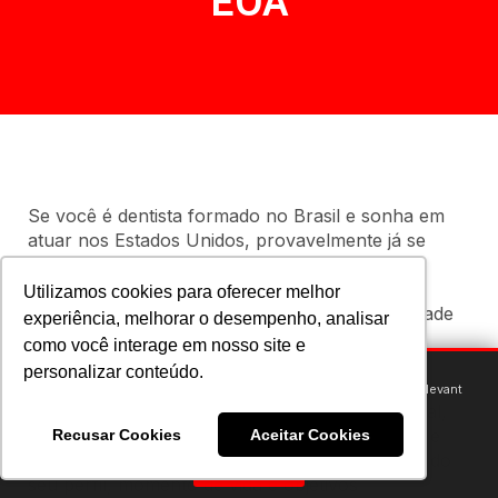
EUA
Se você é dentista formado no Brasil e sonha em
atuar nos Estados Unidos, provavelmente já se
perguntou:
Utilizamos cookies para oferecer melhor
Devo revalidar meu diploma, começar a faculdade
experiência, melhorar o desempenho, analisar
de novo ou buscar uma alternativa mais rápida
como você interage em nosso site e
como virar Dental Assistant?
personalizar conteúdo.
We use cookies to provide you with an optimal experience and relevant
communication.
Essa dúvida é mais comum do que parece. Afinal,
Learn more
or
accept individual cookies
.
cada caminho tem vantagens, desafios, prazos e
Recusar Cookies
Aceitar Cookies
custos diferentes — e a escolha certa depende do
Got it!
seu perfil, momento de vida e objetivos