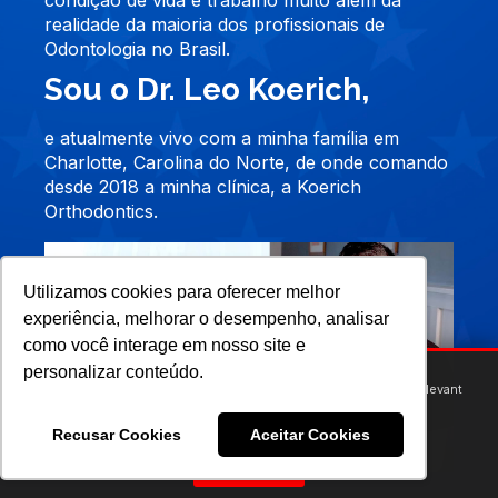
realidade da maioria dos profissionais de
Odontologia no Brasil.
Sou o Dr. Leo Koerich,
e atualmente vivo com a minha família em
Charlotte, Carolina do Norte, de onde comando
desde 2018 a minha clínica, a Koerich
Orthodontics.
Utilizamos cookies para oferecer melhor
experiência, melhorar o desempenho, analisar
como você interage em nosso site e
personalizar conteúdo.
We use cookies to provide you with an optimal experience and relevant
communication.
Learn more
or
accept individual cookies
.
Recusar Cookies
Aceitar Cookies
Got it!