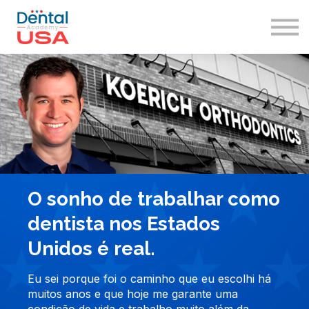
Immigration
Sign in
Sign up
O sonho de trabalhar como
dentista nos Estados
Unidos é real.
Eu sei porque foi o caminho que eu escolhi há
muitos anos e que hoje me garante uma
condição de vida e trabalho muito além da